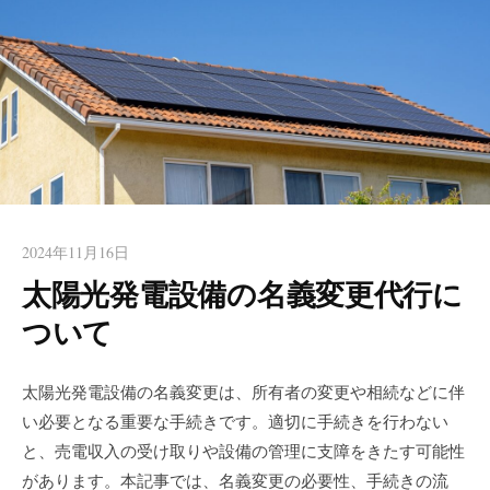
ート【はりま行政書士事務
など西宮近隣エリアからのご相談も頂いております。お一人で
所】 西宮
の起業や初めての方も安心してお任せください。女性行政書士
が丁寧にお手伝いします。
2024年11月16日
太陽光発電設備の名義変更代行に
ついて
太陽光発電設備の名義変更は、所有者の変更や相続などに伴
い必要となる重要な手続きです。適切に手続きを行わない
と、売電収入の受け取りや設備の管理に支障をきたす可能性
があります。本記事では、名義変更の必要性、手続きの流