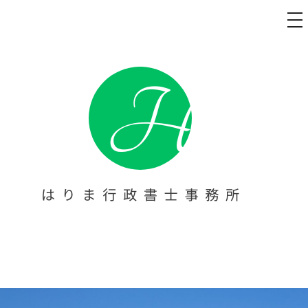
メ
ニ
ュ
コ
ー
ン
テ
ン
ツ
へ
ス
キ
ッ
プ
太陽光発電 名義変更代行・障害
太陽光発電 名義変更代行・障害福祉事業の開業・立ち上げをお
考えの方へ。【はりま行政書士事務所】は、西宮を拠点に、指
福祉事業の開業・立ち上げサポ
定申請等の書類作成や提出代行をトータルサポート。障害者手
帳の申請サポートも行っております。芦屋・尼崎・宝塚・伊丹