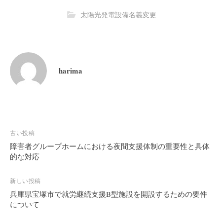
太陽光発電設備名義変更
harima
投
古い投稿
稿
障害者グループホームにおける夜間支援体制の重要性と具体
的な対応
ナ
ビ
新しい投稿
ゲ
兵庫県宝塚市で就労継続支援B型施設を開設するための要件
ー
について
シ