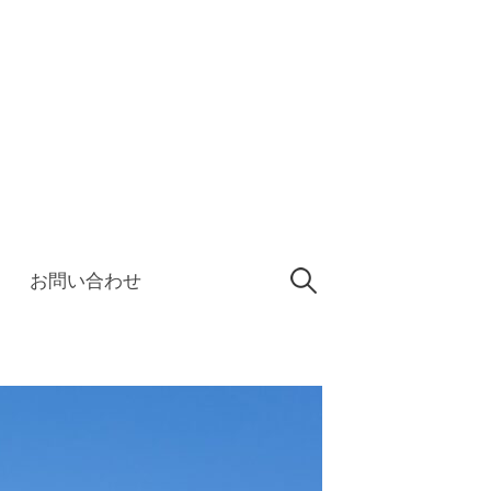
検
お問い合わせ
開業・立ち上げサポート【は
書士事務所】は、西宮を拠点に、指定申請等の書類作成
索:
・宝塚・伊丹など西宮近隣エリアからのご相談も頂いて
お手伝いします。