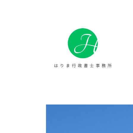
コ
ン
テ
ン
ツ
へ
ス
太陽光発電 名義
太陽光発電 名義変更代行・障害福
キ
や提出代行をトータルサポート。障
りま行政書士事務
ッ
おります。お一人での起業や初めて
プ