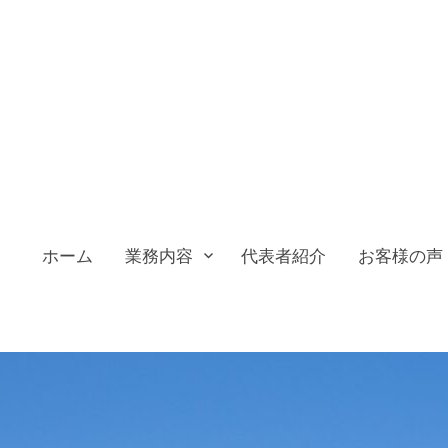
ホーム
業務内容
代表者紹介
お客様の声
変更代行・障害福祉事業の
祉事業の開業・立ち上げをお考えの方へ。【はりま行政
害者手帳の申請サポートも行っております。芦屋・尼崎
所】 西宮
の方も安心してお任せください。女性行政書士が丁寧に