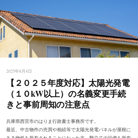
ート【はりま行政書士事務
など西宮近隣エリアからのご相談も頂いております。お一人で
所】 西宮
の起業や初めての方も安心してお任せください。女性行政書士
が丁寧にお手伝いします。
2025年8月4日
【２０２５年度対応】太陽光発電
（１０kW以上）の名義変更手続
きと事前周知の注意点
兵庫県西宮市のはりま行政書士事務所です。
最近、中古物件の売買や相続等で太陽光発電パネルが屋根に
ある物件を所有されることになった方、野立ての設備を所有