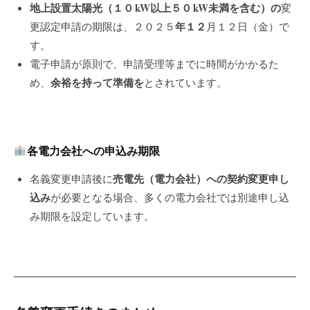
地上設置太陽光（１０
kW
以上５０
kW
未満を含む）の
変
年１２
更認定申請の期限は、２０２５
月１２日（金）で
す。
電子申請が原則で、申請受理等までに時間がかかるた
余裕を持って準備を
め、
とされています。
各電力会社への申込み期限
売電先（電力会社）への契約変更申し
名義変更申請後に
込み
が必要となる場合、多くの電力会社では別途申し込
み期限を設定しています。