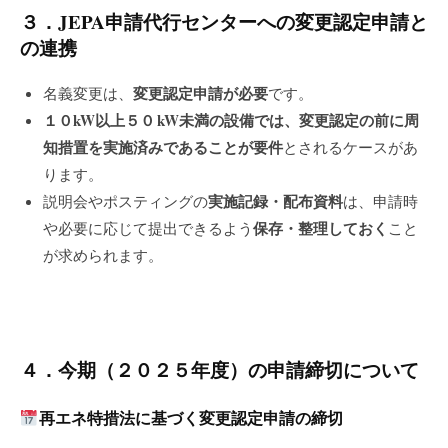
３．JEPA申請代行センター
への変更認定申請と
の連携
変更認定申請が必要
名義変更は、
です。
１０
kW
以上５０
kW
未満の設備では、変更認定の前に周
知措置を実施済みであることが要件
とされるケースがあ
ります。
実施記録・配布資料
説明会やポスティングの
は、申請時
保存・整理しておく
や必要に応じて提出できるよう
こと
が求められます。
４．今期（２０２５年度）の申請締切について
再エネ特措法に基づく変更認定申請の締切