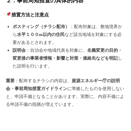
２．事前周知措置の具体的内容
措置方法と注意点
ポスティング（チラシ配布）
：配布対象は、敷地境界か
水平１００
m
以内の住民
ら
など該当地域を対象にする必
要があるとされます。
説明会
名義変更の目的・
：自治会や地域代表を対象に、
変更後の事業者情報・影響と対策・連絡先などを明記
し
た説明を行います。
重要
資源エネルギー庁の説明
：配布するチラシの内容は、
会・事前周知措置ガイドライン
に準拠したものを使用しない
と、申請不備となることがあります。実際に、内容不備によ
る申請不備の指摘が増えています。