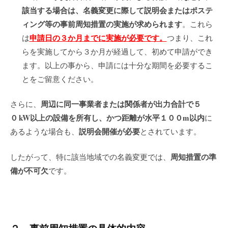
該当する場合は、名義変更に際して説明会またはポステ
ィング等の事前周知措置の実施が求められます
。これら
申請日の３か月までに実施が必要です。
は
つまり、これ
らを実施してから３か月が経過して、初めて申請ができ
ます。以上の事から、申請には十分な期間を必要するこ
とをご留意ください。
周辺に同一事業者または関係者が出力合計で５
さらに、
０
kW
以上の設備を所有し、かつ距離が水平１００
m
以内
に
説明会開催が必要
あるような場合も、
とされています。
周知措置の準
したがって、特に該当地域での名義変更では、
備が不可欠
です。