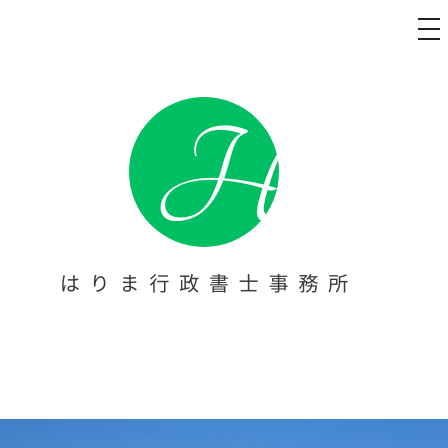
メ
ニ
ュ
コ
ー
ン
テ
ン
ツ
へ
ス
キ
ッ
プ
太陽光発電 名義変更代行・障害
太陽光発電 名義変更代行・障害福祉事業の開業・立ち上げをお
考えの方へ。【はりま行政書士事務所】は、西宮を拠点に、指
福祉事業の開業・立ち上げサポ
定申請等の書類作成や提出代行をトータルサポート。障害者手
帳の申請サポートも行っております。芦屋・尼崎・宝塚・伊丹