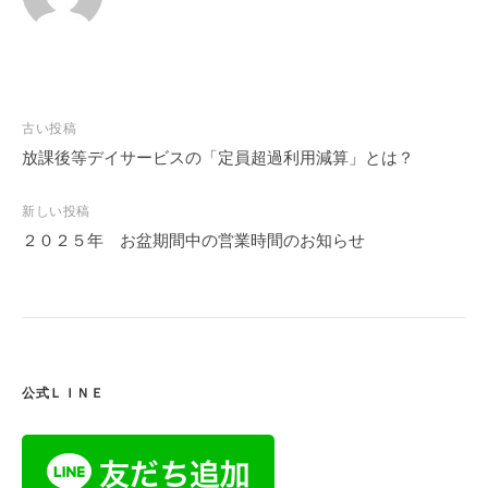
投
古い投稿
稿
放課後等デイサービスの「定員超過利用減算」とは？
ナ
ビ
新しい投稿
２０２５年 お盆期間中の営業時間のお知らせ
ゲ
ー
シ
ョ
ン
公式ＬＩＮＥ