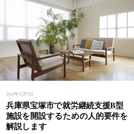
ート【はりま行政書士事務
など西宮近隣エリアからのご相談も頂いております。お一人で
所】 西宮
の起業や初めての方も安心してお任せください。女性行政書士
が丁寧にお手伝いします。
2024年12月5日
兵庫県宝塚市で就労継続支援B型
施設を開設するための人的要件を
解説します