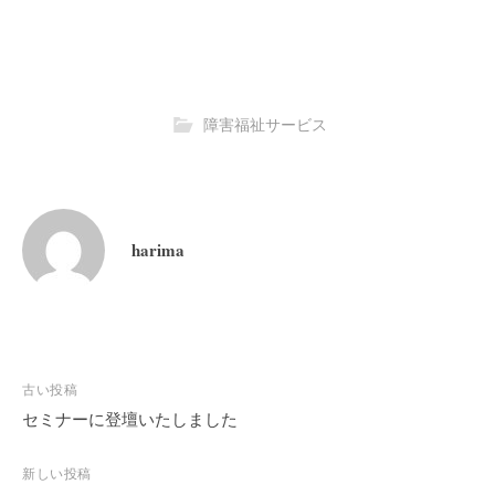
障害福祉サービス
harima
投
古い投稿
稿
セミナーに登壇いたしました
ナ
ビ
新しい投稿