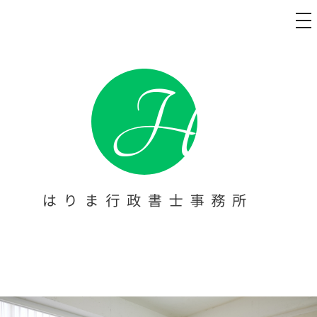
メ
ニ
ュ
コ
ー
ン
テ
ン
ツ
へ
ス
キ
ッ
プ
太陽光発電 名義変更代行・障害
太陽光発電 名義変更代行・障害福祉事業の開業・立ち上げをお
考えの方へ。【はりま行政書士事務所】は、西宮を拠点に、指
福祉事業の開業・立ち上げサポ
定申請等の書類作成や提出代行をトータルサポート。障害者手
帳の申請サポートも行っております。芦屋・尼崎・宝塚・伊丹