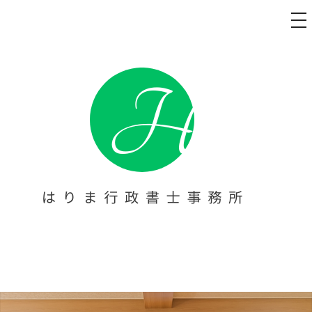
メ
ニ
ュ
コ
ー
ン
テ
ン
ツ
へ
ス
キ
ッ
プ
太陽光発電 名義変更代行・障害
太陽光発電 名義変更代行・障害福祉事業の開業・立ち上げをお
考えの方へ。【はりま行政書士事務所】は、西宮を拠点に、指
福祉事業の開業・立ち上げサポ
定申請等の書類作成や提出代行をトータルサポート。障害者手
帳の申請サポートも行っております。芦屋・尼崎・宝塚・伊丹