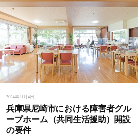
ート【はりま行政書士事務
など西宮近隣エリアからのご相談も頂いております。お一人で
所】 西宮
の起業や初めての方も安心してお任せください。女性行政書士
が丁寧にお手伝いします。
2024年11月4日
兵庫県尼崎市における障害者グル
ープホーム（共同生活援助）開設
の要件