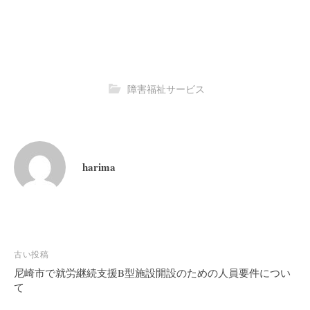
障害福祉サービス
harima
投
古い投稿
稿
尼崎市で就労継続支援B型施設開設のための人員要件につい
て
ナ