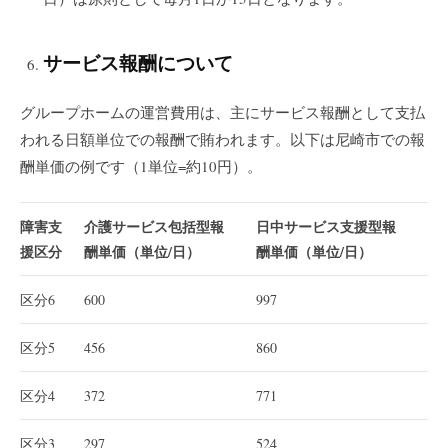
サービス報酬について
グループホームの運営費用は、主にサービス報酬として支払
われる日額単位での報酬で賄われます。以下は尼崎市での報
酬単価の例です（1単位=約10円）。
障害支
介護サービス包括型報
日中サービス支援型報
援区分
酬単価（単位/日）
酬単価（単位/日）
区分6
600
997
区分5
456
860
区分4
372
771
区分3
297
524