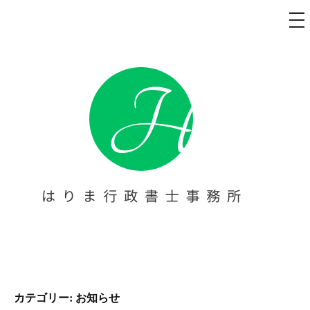
メ
ニ
ュ
コ
ー
ン
テ
ン
ツ
へ
ス
キ
ッ
プ
太陽光発電 名義変更代行・障害
太陽光発電 名義変更代行・障害福祉事業の開業・立ち上げをお
考えの方へ。【はりま行政書士事務所】は、西宮を拠点に、指
福祉事業の開業・立ち上げサポ
定申請等の書類作成や提出代行をトータルサポート。障害者手
カテゴリー:
お知らせ
帳の申請サポートも行っております。芦屋・尼崎・宝塚・伊丹