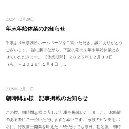
ート【はりま行政書士事務
など西宮近隣エリアからのご相談も頂いております。お一人で
所】 西宮
の起業や初めての方も安心してお任せください。女性行政書士
が丁寧にお手伝いします。
2025年12月29日
年末年始休業のお知らせ
平素より当事務所ホームページをご覧いただき、誠にありがとう
ございます。 誠に勝手ながら、下記の期間を年末年始休業とさ
せていただきます。 【休業期間】 ２０２５年１２月３０日
（火）～２０２６年１月４日（…
2025年12月11日
朝時間.jp様 記事掲載のお知らせ
この度、朝時間.jp様に 新しい記事を掲載いたしました。 お時間
のある際にご一読いただけますと幸いです。 家族のピンチをバ
ネに。行政書士開業を叶えた「5分だけでも毎日」朝勉強 – 朝時